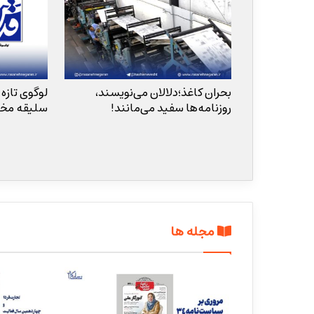
تیترهای
بحران کاغذ؛دلالان می‌نویسند،
لوگوی تازه
‌ها از تراژدی
روزنامه‌ها سفید می‌مانند!
سلیقه مخا
مجله ها