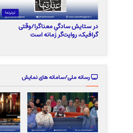
تیترنما
در ستایش سادگیِ معناگرا/وقتی
گرافیک، روایت‌گر زمانه است
رسانه ملی/سامانه های نمایش