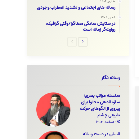
۱۰ دی, ۱۴۰۴
رسانه های اجتماعی و تشدید اضطراب وجودی
۸ دی, ۱۴۰۴
در ستایش سادگیِ معناگرا/وقتی گرافیک،
۳۰ اردیبهشت, ۱۴۰۴
۰
۴۲۳
۲۶ اردیبهشت, ۱۴۰۴
روایت‌گر زمانه است
با ذوق «نوج» به سفر بروید؛فصلنامه
شماره جدید آگاهی نو/تصوی
ادبی و هنری شیراز رونمایی شد
کاریکاتوری و بحث‌برانگیز از د
صفحه
صفحه
ترامپ
بعدی
قبلی
رسانه نگار
سلسله مراتب بصری؛
سازماندهی محتوا برای
پیروی از الگوهای حرکت
طبیعی چشم
۹ اسفند, ۱۴۰۴
انسان در دست رسانه