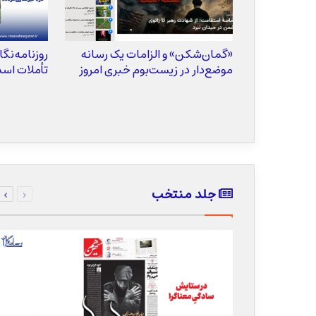
 رسانه‌ای
«گمان‌شکن» و الزامات یک رسانه
روزنامه‌نگا
موضع‌دار در زیست‌بوم خبری امروز
تأملات اسدز
قبلی
بعدی
جلد منتخب
صفحه
صفحه