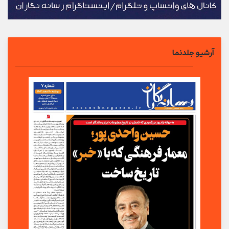
آرشیو جلدنما