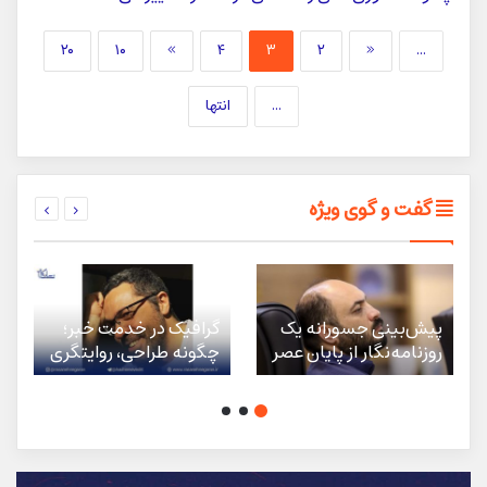
۲۰
۱۰
»
۴
۳
۲
«
...
...
انتها
گفت و گوی ویژه
پیش‌بینی جسورانه یک
گرافیک در خدمت خبر؛
روزنامه‌نگار از پایان عصر
چگونه طراحی، روایتگری
دیجیتال
را تقویت می‌کند؟