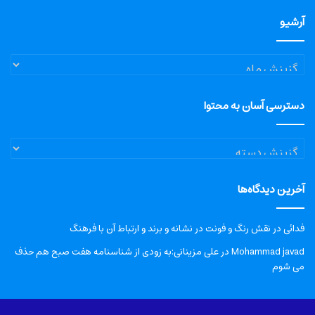
آرشیو
آرشیو
دسترسی آسان به محتوا
دسترسی
آسان
به
آخرین دیدگاه‌ها
محتوا
فدائی
در
نقش رنگ و فونت در نشانه و برند و ارتباط آن با فرهنگ
Mohammad javad
در
علی مزینانی:به زودی از شناسنامه هفت صبح هم حذف
می شوم