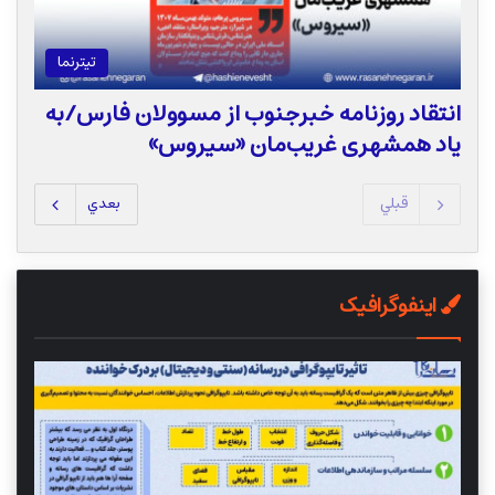
تیترنما
انتقاد روزنامه خبرجنوب از مسوولان فارس/به
یاد همشهری غریب‌مان «سیروس»
قبلي
بعدي
اینفوگرافیک