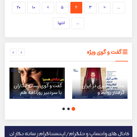
۲۰
۱۰
»
۵
۴
۳
«
...
...
انتها
گفت و گوی ویژه
عکاسی خبری در ایران
گفت و گوی رسانه نگاران
گرفتار روابط و
با سردبیر روزنامه هم
انتصاب‌های غیرحرفه‌ای
میهن درباره راه طی شده
است
تا شماره ۸۰۰/من
دیکتاتور هستم!