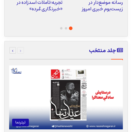
رسانه موضع‌دار در
تجربه؛تأملات اسدزاده در
ا
زیست‌بوم خبری امروز
«خبرنگاری مُرده»
ر
قبلی
بعدی
جلد منتخب
صفحه
صفحه
تیترنما