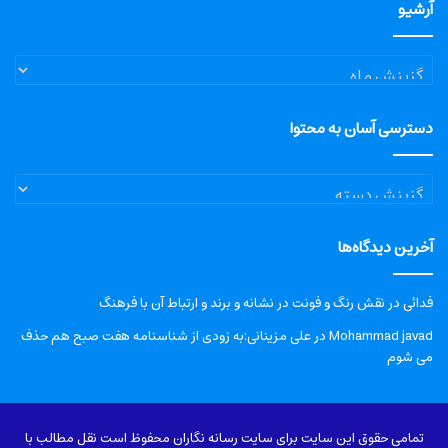
آرشیو
آرشیو
دسترسی آسان به محتوا
دسترسی
آسان
به
آخرین دیدگاه‌ها
محتوا
فدائی
در
نقش رنگ و فونت در نشانه و برند و ارتباط آن با فرهنگ
Mohammad javad
در
علی مزینانی:به زودی از شناسنامه هفت صبح هم حذف
می شوم
تمامی حقوق این سایت برای سایت رسانه نگاران محفوظ است نقل مطالب با