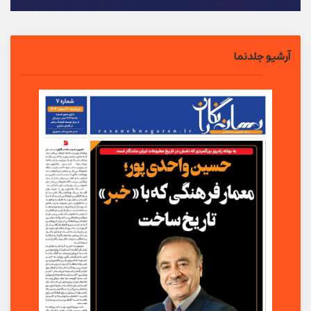
آرشیو جلدنما