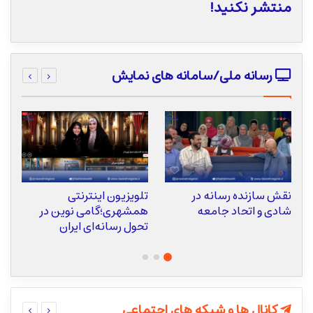
منتشر نکنید!
رسانه ملی/سامانه های نمایش
نقش سازنده رسانه در
تلویزیون اینترنتی
ع
شادی و اتحاد جامعه
همشهری؛گامی نوین در
ا
تحول رسانه‌ای ایران
ت
کانال ها و شبکه های اجتماعی