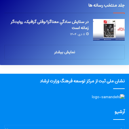
جلد منتخب رسانه ها
در ستایش سادگیِ معناگرا/وقتی گرافیک، روایت‌گر
زمانه است
۸ دی, ۱۴۰۴
نمایش بیشتر
نشان ملی ثبت از مرکز توسعه فرهنگ وزارت ارشاد
آرشیو
آرشیو