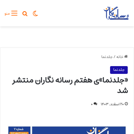
تغییر پوسته
جستجو برا
منو
خانه
/
جلدنما
جلدنما
«جلدنما»ی هفتم رسانه نگاران منتشر
شد
۲۰ اسفند, ۱۴۰۳
۰