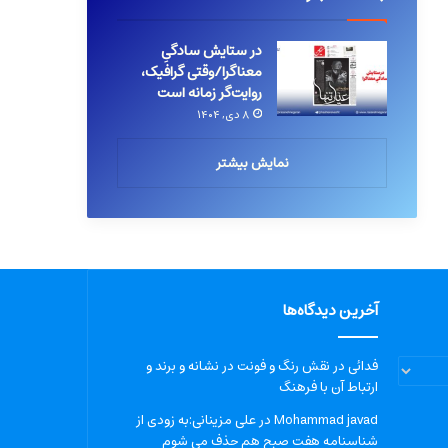
در ستایش سادگیِ
معناگرا/وقتی گرافیک،
روایت‌گر زمانه است
۸ دی, ۱۴۰۴
نمایش بیشتر
آخرین دیدگاه‌ها
فدائی
در
نقش رنگ و فونت در نشانه و برند و
ارتباط آن با فرهنگ
Mohammad javad
در
علی مزینانی:به زودی از
شناسنامه هفت صبح هم حذف می شوم