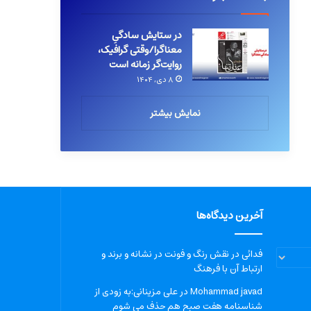
در ستایش سادگیِ
معناگرا/وقتی گرافیک،
روایت‌گر زمانه است
۸ دی, ۱۴۰۴
نمایش بیشتر
آخرین دیدگاه‌ها
فدائی
در
نقش رنگ و فونت در نشانه و برند و
ارتباط آن با فرهنگ
Mohammad javad
در
علی مزینانی:به زودی از
شناسنامه هفت صبح هم حذف می شوم