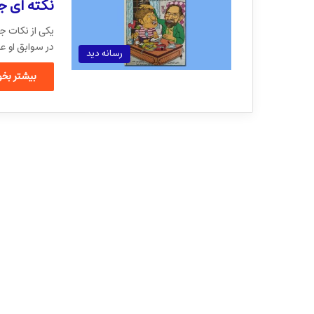
نکته ای ج
یکی از نکات ج
در سوابق او ع
رسانه دید
بیشتر بخوا