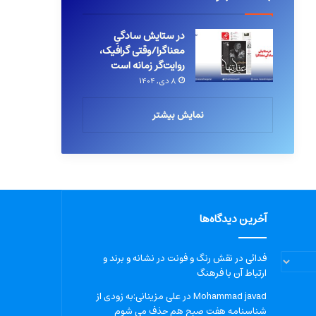
در ستایش سادگیِ
معناگرا/وقتی گرافیک،
روایت‌گر زمانه است
۸ دی, ۱۴۰۴
نمایش بیشتر
آخرین دیدگاه‌ها
فدائی
در
نقش رنگ و فونت در نشانه و برند و
ارتباط آن با فرهنگ
Mohammad javad
در
علی مزینانی:به زودی از
شناسنامه هفت صبح هم حذف می شوم