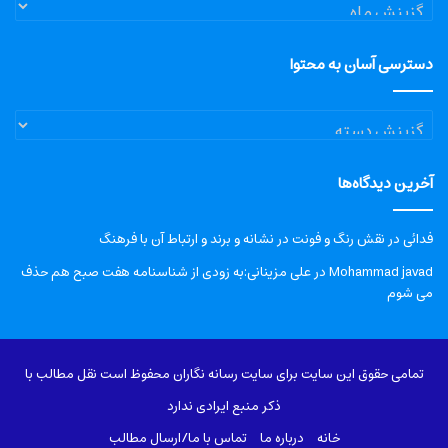
آرشیو
دسترسی آسان به محتوا
دسترسی
آسان
به
آخرین دیدگاه‌ها
محتوا
فدائی
در
نقش رنگ و فونت در نشانه و برند و ارتباط آن با فرهنگ
Mohammad javad
در
علی مزینانی:به زودی از شناسنامه هفت صبح هم حذف
می شوم
تمامی حقوق این سایت برای سایت رسانه نگاران محفوظ است نقل مطالب با
ذکر منبع ایرادی ندارد
خانه
درباره‌ ما
تماس با ما/ارسال مطالب