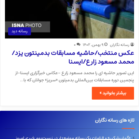
رسانه دید
رسانه نگاران
۹ بهمن, ۱۴۰۲
۰
عکس منتخب/حاشیه مسابقات بدمینتون یزد/
محمد مسعود زارع/ایسنا
این تصویر حاشیه ای را محمد مسعود زارع -عکاس خبرگزاری ایسنا-از
پنجمین دوره مسابقات بین‌المللی بدمیتون «سریز» جوانان که با…
بیشتر بخوانید »
تازه های رسانه نگاران
«گمان‌شکن» و الزامات یک رسانه موضع‌دار در زیست‌بوم خبری امروز