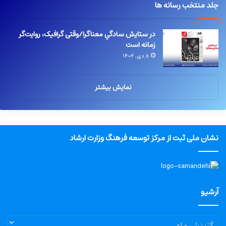
جلد منتخب رسانه ها
در ستایش سادگیِ معناگرا/وقتی گرافیک، روایت‌گر
زمانه است
۸ دی, ۱۴۰۴
نمایش بیشتر
نشان ملی ثبت از مرکز توسعه فرهنگ وزارت ارشاد
آرشیو
آرشیو