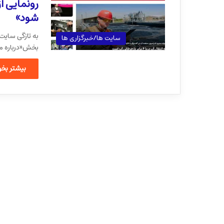
رونمایی ا
شود»
به تازگی سایت
سایت ها/خبرگزاری ها
بخش«درباره م
بیشتر بخوا