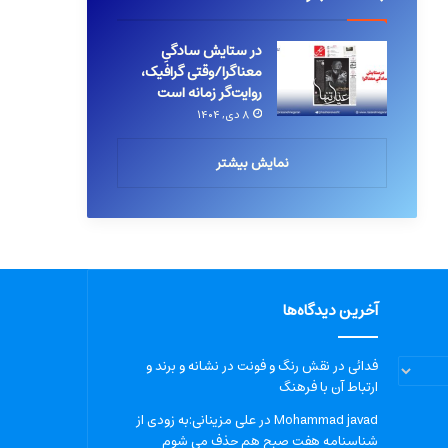
در ستایش سادگیِ
معناگرا/وقتی گرافیک،
روایت‌گر زمانه است
۸ دی, ۱۴۰۴
نمایش بیشتر
آخرین دیدگاه‌ها
فدائی
در
نقش رنگ و فونت در نشانه و برند و
ارتباط آن با فرهنگ
Mohammad javad
در
علی مزینانی:به زودی از
شناسنامه هفت صبح هم حذف می شوم