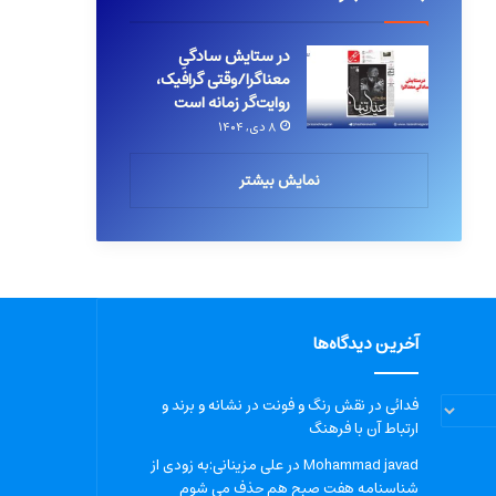
در ستایش سادگیِ
معناگرا/وقتی گرافیک،
روایت‌گر زمانه است
۸ دی, ۱۴۰۴
نمایش بیشتر
آخرین دیدگاه‌ها
فدائی
در
نقش رنگ و فونت در نشانه و برند و
ارتباط آن با فرهنگ
Mohammad javad
در
علی مزینانی:به زودی از
شناسنامه هفت صبح هم حذف می شوم