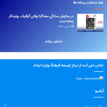
جلد منتخب رسانه ها
در ستایش سادگیِ معناگرا/وقتی گرافیک، روایت‌گر
زمانه است
۸ دی, ۱۴۰۴
نمایش بیشتر
نشان ملی ثبت از مرکز توسعه فرهنگ وزارت ارشاد
آرشیو
آرشیو