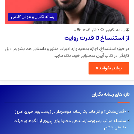
رسانه نگاران و هوش کلامی
رسانه نگاران
۱۲ آذر, ۱۴۰۲
۰
از استنساخ تا قدرت روایت
در حوزه استنساخ، اجازه بدهید وارد ادبیات منثور و داستانی هم بشویم. دیل
کارنگی در کتاب آیین سخنرانی خود، نکته‌های…
بیشتر بخوانید »
تازه های رسانه نگاران
«گمان‌شکن» و الزامات یک رسانه موضع‌دار در زیست‌بوم خبری امروز
سلسله مراتب بصری؛سازماندهی محتوا برای پیروی از الگوهای حرکت
طبیعی چشم