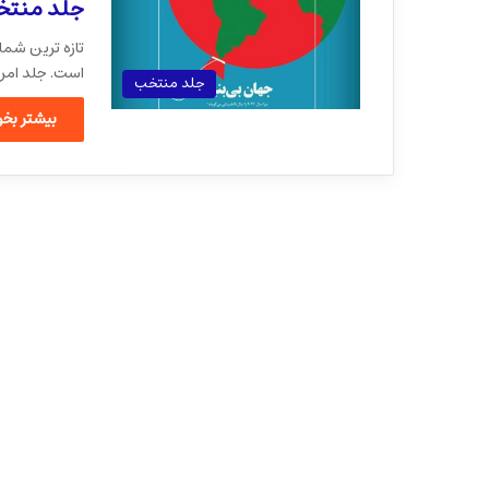
جلد منتخب
است. جلد امر
جلد منتخب
بیشتر بخوا