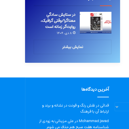
در ستایش سادگیِ
معناگرا/وقتی گرافیک،
روایت‌گر زمانه است
۸ دی, ۱۴۰۴
نمایش بیشتر
آخرین دیدگاه‌ها
فدائی
در
نقش رنگ و فونت در نشانه و برند و
ارتباط آن با فرهنگ
Mohammad javad
در
علی مزینانی:به زودی از
شناسنامه هفت صبح هم حذف می شوم