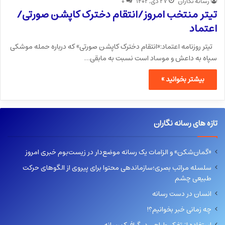
رسانه نگاران
۲۷ دی, ۱۴۰۲
۰
تیتر منتخب امروز/انتقام دخترک کاپشن صورتی/
اعتماد
تیتر روزنامه اعتماد:«انتقام دخترک کاپشن صورتی» که درباره حمله موشکی
سپاه به داعش و موساد است نسبت به مابقی…
بیشتر بخوانید »
تازه های رسانه نگاران
«گمان‌شکن» و الزامات یک رسانه موضع‌دار در زیست‌بوم خبری امروز
سلسله مراتب بصری؛سازماندهی محتوا برای پیروی از الگوهای حرکت
طبیعی چشم
انسان در دست رسانه
چه زمانی خبر بخوانیم؟!