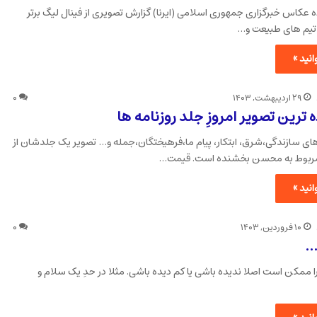
 عکاس خبرگزاری جمهوری اسلامی (ایرنا) گزارش تصویری از فینال لیگ برتر
تیم های طبیعت و…
نید »
۲۹ اردیبهشت, ۱۴۰۳
۰
 ترین تصویر امروزِ جلد روزنامه ها
 های سازندگی،شرق، ابتکار، پیام ما،فرهیختگان،جمله و… تصویر یک جلدشان از
بوط به محسن بخشنده است. قیمت…
نید »
۱۰ فروردین, ۱۴۰۳
۰
…
ا ممکن است اصلا ندیده باشی یا کم دیده باشی. مثلا در حدِ یک سلام و