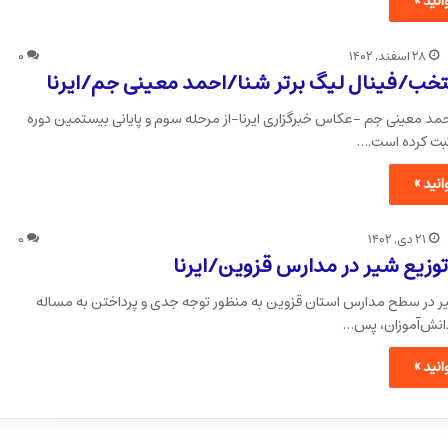
نید »
۲۸ اسفند, ۱۴۰۲
۰
ب/فینال لیگ برتر شنا/احمد معینی جم/ایرنا
احمد معینی جم -عکاس خبرگزاری ایرنا-از مرحله سوم و پایانی بیستمین دوره
ثبت کرده است.…
نید »
۲۱ دی, ۱۴۰۲
۰
وزیع شیر در مدارس قزوین/ایرنا
ر در سطح مدارس استان قزوین به منظور توجه جدی و پرداختن به مساله
نش‌آموزان، پس…
نید »