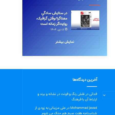
در ستایش سادگیِ
معناگرا/وقتی گرافیک،
روایت‌گر زمانه است
۸ دی, ۱۴۰۴
نمایش بیشتر
آخرین دیدگاه‌ها
فدائی
در
نقش رنگ و فونت در نشانه و برند و
ارتباط آن با فرهنگ
Mohammad javad
در
علی مزینانی:به زودی از
شناسنامه هفت صبح هم حذف می شوم