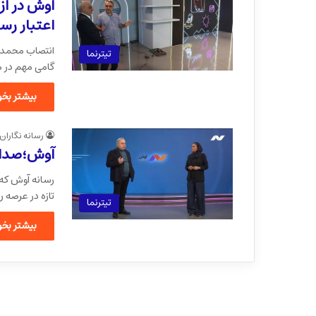
آوش در آز
اعتبار رسا
انتصاب محمد م
تیترنما
گامی مهم در م
بیشتر بخوا
رسانه نگاران
آوش؛صدای 
رسانه آوش که 
تازه در عرصه ر
تیترنما
بیشتر بخوا