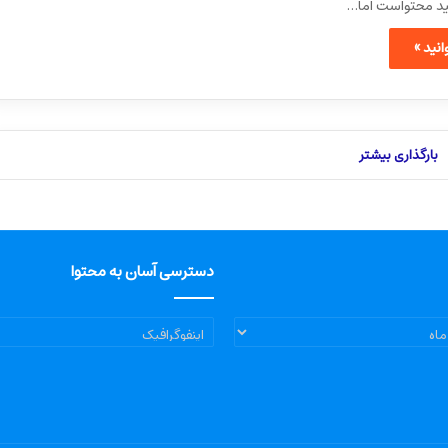
لید محتواست اما…
نید »
بارگذاری بیشتر
دسترسی آسان به محتوا
دسترسی
آسان
به
محتوا