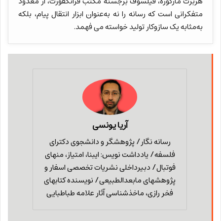
هربرت مارکوزه، فیلسوف برجستهٔ مکتب فرانکفورت، از معدود
متفکرانی است که رسانه را نه به‌عنوان ابزار انتقال پیام، بلکه
به‌مثابه یک سازوکار تولید خواسته می فهمد.
آریا یونسی
رسانه نگار/ پژوهشگر و دانشجوی دکترای
فلسفه/ یادداشت نویس: ایبنا، امتیاز، منهای
فوتبال/ دبیرداخلی نشریات تخصصی اسفار و
پژوهشهای مابعدالطبیعی/ نویسنده کتابهای
فخر رازی، ماخذشناسی آثار علامه طباطبایی