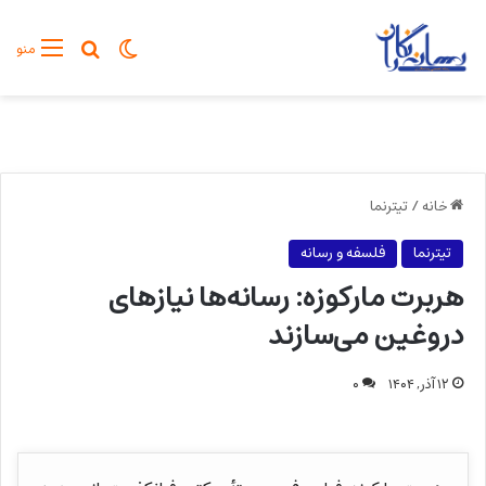
تغییر پوسته
جستجو برا
منو
خانه
/
تیترنما
تیترنما
فلسفه و رسانه
هربرت مارکوزه: رسانه‌ها نیازهای
دروغین می‌سازند
۱۲ آذر, ۱۴۰۴
۰