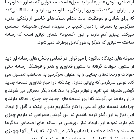
اجتماعی، نوعی «مزرعهٔ تولید میل» است. محتوایی که به‌طور مداوم ما
را بمباران می‌کند، تصویری از زندگی مطلوب می‌سازد و به ما القا می‌کند
که برای شادی و موفقیت، باید مدام نسخه‌های خاصی از زندگی، بدن،
سرگرمی یا مصرف را دنبال کنیم. در نتیجه، انسان همیشه احساس
می‌کند چیزی کم دارد، و این «کمبود» همان نیازی است که رسانه
ساخته—نیازی که هرگز به‌طور کامل برطرف نمی‌شود.
نمونه های دیدگاه ماکوزه را می توان در تمامی بخش های رسانه ای دید
از ستون حوادث گرفته تا ستون فناوری و هنر و فرهنگ؛ رسانه حتی
حوادث و رخدادهای جنایی را به عنوان سرگرمی به مخاطب تحمیل می
کند نوعی سرگرمی که پایانی ندارد. چنانکه در اخبار فناوری نسخه جدید
گوشی همراه، لپ تاپ، و لوازم دیگر با امکانات دیگر معرفی می شوند و
در آن به ما می گویند که این نسخه های جدید چه چیزی اضافه دارند و
چرا باید نسخه های قدیمی را کنار بگذاریم بدون اینکه تا قبل از ایجاد
این نیاز به این فکر کرده باشیم که این گوشی همراهی که داریم چیزی
کم دارد. نمونه این ایجاد نیاز دورغین در رسانه های اجتماعی بلاگرها
هستند و دائما مخاطب را به این فکر می اندازند که زندگی آنها چچیزی
کم دارد، زندگی کاملی نیست و باید دنبال چیزی دیگر بود.