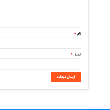
گ
ا
ه
*
نام
*
ایمیل
*