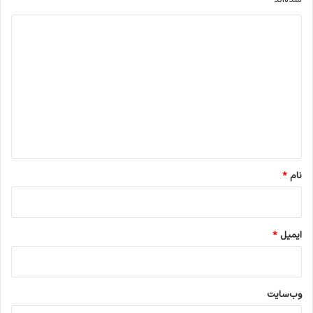
د
ی
د
گ
ا
ه
*
نام
*
ایمیل
*
وب‌سایت