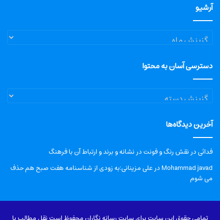
آرشیو
آرشیو
دسترسی آسان به محتوا
دسترسی
آسان
به
آخرین دیدگاه‌ها
محتوا
فدائی
در
نقش رنگ و فونت در نشانه و برند و ارتباط آن با فرهنگ
Mohammad javad
در
علی مزینانی:به زودی از شناسنامه هفت صبح هم حذف
می شوم
تمامی حقوق این سایت برای سایت رسانه نگاران محفوظ است نقل مطالب با