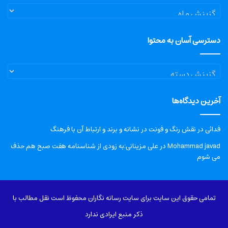
آرشیو
دسترسی آسان به محتوا
دسترسی
آسان
به
آخرین دیدگاه‌ها
محتوا
فدائی
در
نقش رنگ و فونت در نشانه و برند و ارتباط آن با فرهنگ
Mohammad javad
در
علی مزینانی:به زودی از شناسنامه هفت صبح هم حذف
می شوم
تمامی حقوق این سایت برای سایت رسانه نگاران محفوظ است نقل مطالب با
ذکر منبع ایرادی ندارد