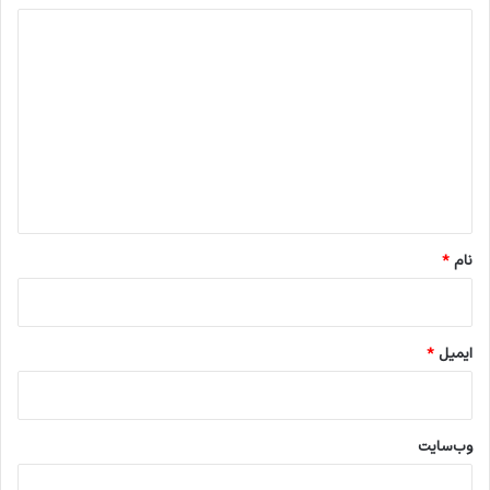
د
ی
د
گ
ا
ه
*
نام
*
ایمیل
*
وب‌سایت