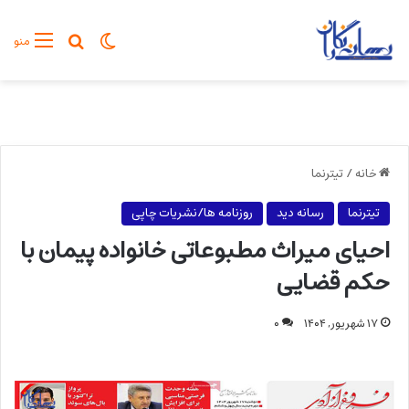
تغییر پوسته
جستجو برا
منو
خانه
/
تیترنما
تیترنما
رسانه دید
روزنامه ها/نشریات چاپی
احیای میراث مطبوعاتی خانواده پیمان با
حکم قضایی
۱۷ شهریور, ۱۴۰۴
۰