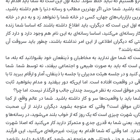
به‌رو هستیم که نباید خلط شوند. نکته اول این ‌است که شما باید اقدام به
شته باشید. شما حتی اگر بهترین مطالب و رسانه دنیا را هم داشته باشید،
ترین بازاریاب‌های جهان، کسی در خانه شما را نخواهد زد و به دم در خانه
اول این است که دیگران، باید اطلاع داشته باشند که اساسا شما زنده
 رسانه‌ای می‌کنید، اساسا رسانه‌ای به این نام هم وجود دارد و دارد کار
قتی که دیگران اطلاعی از این امر نداشته باشند، چطور باید سروقت آن
شته باشند؟
ت که شما حق ندارید به مخاطبان و ذینفعان خود بقبولانید که بله، ما
 است که باید به صورت طبیعی و اجتماعی بیفتد، نه توسط شما. شما
ی کنید و در جلسه هیئت مدیران یا جلسه با ذینفان، آمار و ارقام ببرید تا با
قی در واقعیت افتاده است. اما این‌که دور بیفتید و مدام بخواهید ثابت
قدر موفق است، به نظر می‌رسد چندان جالب و اثرگذار نیست. اما چرا؟
 باید با واقعیت‌ها سر و کار داشته باشید. شما در عالم واقع، از کجا
‌تان موفق است؟ وقتی که متوجه بشوید دیگران دارند از آن صحبت
گان، شهرت چیزی است که یک روز که از خواب بلند می‌شوید، در رسانه‌ها و
ید. یعنی شما به قدری جدی و متمرکز دارید کار می‌کنید که اصلا شهرت
ارد. اما وقتی که شما اقدام به پرزنت غیرحرفه‌ای می‌کنید، این فرآیند
ی‌زنید و حتی خودتان هم متوجه نمی‌شوید که بالاخره دارید بازخورد