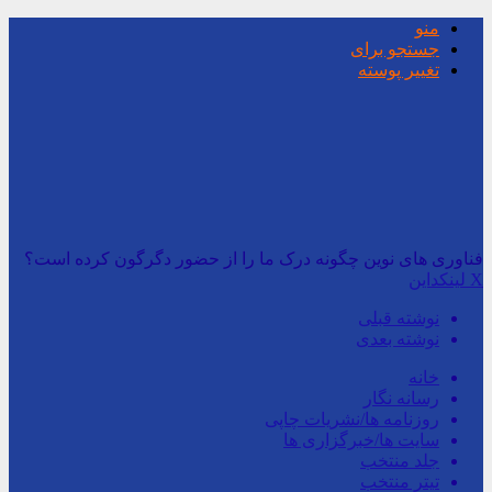
منو
جستجو برای
تغییر پوسته
فناوری های نوین چگونه درک ما را از حضور دگرگون کرده است؟
X
لینکداین
نوشته قبلی
نوشته بعدی
خانه
رسانه نگار
روزنامه ها/نشریات چاپی
سایت ها/خبرگزاری ها
جلد منتخب
تیتر منتخب
عکس منتخب رسانه ها
نوشته تصادفی
سایدبار
تغییر پوسته