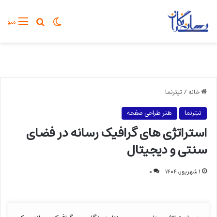
تغییر پوسته
جستجو برا
منو
خانه
/
تیترنما
تیترنما
هنر طراحی صفحه
استراتژی های گرافیک رسانه در فضای
سنتی و دیجیتال
۱ شهریور, ۱۴۰۴
۰