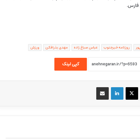
 فارس.
ور
روزنامه خبرجنوب
عباس صباغ زاده
مهدی بذرافکن
ورزش
کپی لینک
یسبوک
X
لینکداین
اشتراک گذاری با ایمیل