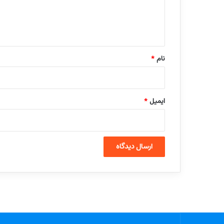
ا
ه
*
نام
*
ایمیل
*