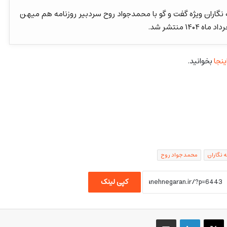
نگاران ویژه گفت و گو با محمدجواد روح سردبیر روزنامه هم میهن
۱۴ منتشر شد.
ینجا
بخوانید.
 نگاران
محمد جواد روح
کپی لینک
یسبوک
X
لینکداین
اشتراک گذاری با ایمیل