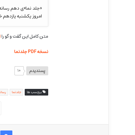
«جلد نما»ی دهم رسانه 
امروز یکشنبه یازدهم خرداد ماه ۰۴
متن کامل این گفت و گو را
ا
نسخه PDF جلدنما
پسندیدم
+۱
برچسب ها
جلدنما
رسانه
ف