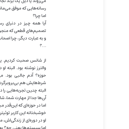
می‌روند یا ذیل یک برند ت
رسانه‌هایی که موفق می‌مان
اما چرا؟
آیا همه چیز در دنیای ر
تصمیم‌های قطعی که منجر ب
و به عبارت دیگر، چرا اصحا
…؟
از شانس صحبت کردیم. یاد ی
والترز نوشته بود. البته او
حوزه؟ آدم جالبی بود. م
شرط‌هایش هم بی‌بروبرگرد 
البته چنین تجربه‌هایی را 
آن‌ها جدا از مهارت شما، 
اما در حوزه‌ای که این‌قد
خوشبختانه این کاربر توئیتر،
او در دوره‌ای از زندگی‌اش،
اما سیستم‌ها یعنی چه؟ یع