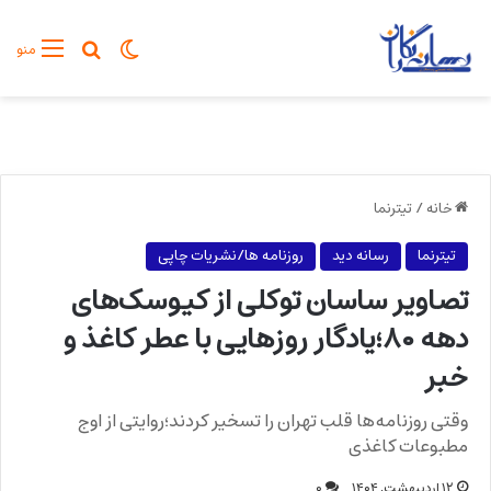
تغییر پوسته
جستجو برا
منو
خانه
/
تیترنما
تیترنما
رسانه دید
روزنامه ها/نشریات چاپی
تصاویر ساسان توکلی از کیوسک‌های
دهه ۸۰؛یادگار روزهایی با عطر کاغذ و
خبر
وقتی روزنامه‌ها قلب تهران را تسخیر کردند؛روایتی از اوج
مطبوعات کاغذی
۱۲ اردیبهشت, ۱۴۰۴
۰