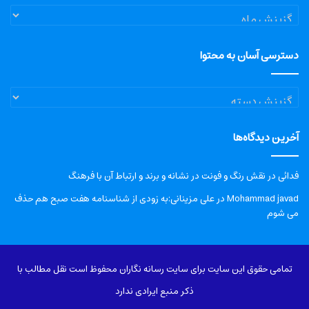
آرشیو
دسترسی آسان به محتوا
دسترسی
آسان
به
آخرین دیدگاه‌ها
محتوا
فدائی
در
نقش رنگ و فونت در نشانه و برند و ارتباط آن با فرهنگ
Mohammad javad
در
علی مزینانی:به زودی از شناسنامه هفت صبح هم حذف
می شوم
تمامی حقوق این سایت برای سایت رسانه نگاران محفوظ است نقل مطالب با
ذکر منبع ایرادی ندارد