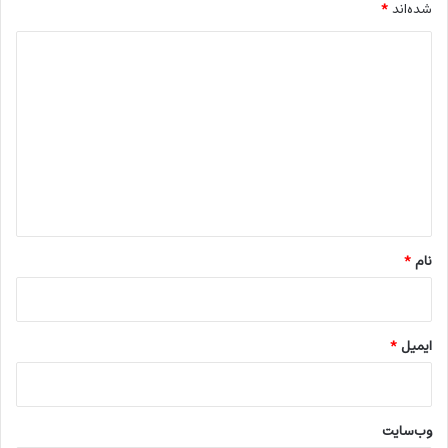
شده‌اند
*
د
ی
د
گ
ا
ه
*
نام
*
ایمیل
*
وب‌سایت