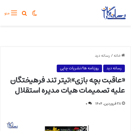
تغییر پوسته
جستجو برا
منو
خانه
/
رسانه دید
رسانه دید
روزنامه ها/نشریات چاپی
«عاقبت بچه بازی»؛تیتر تند فرهیختگان
علیه تصمیمات هیات مدیره استقلال
۲۸ فروردین, ۱۴۰۴
۰