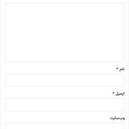
د
ی
د
گ
ا
ه
*
نام
*
ایمیل
*
وب‌سایت