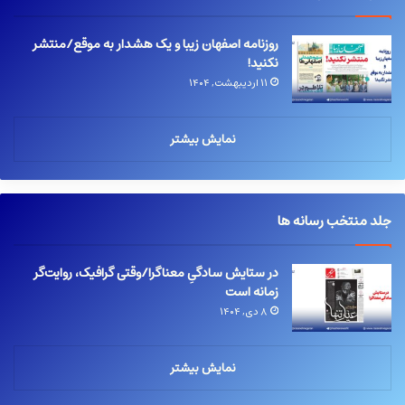
روزنامه اصفهان زیبا و یک هشدار به موقع/منتشر
نکنید!
۱۱ اردیبهشت, ۱۴۰۴
نمایش بیشتر
جلد منتخب رسانه ها
در ستایش سادگیِ معناگرا/وقتی گرافیک، روایت‌گر
زمانه است
۸ دی, ۱۴۰۴
نمایش بیشتر