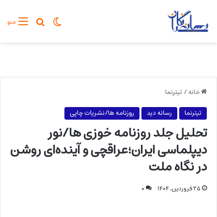
تغییر پوسته
جستجو برا
منو
خانه
/
تیترنما
تیترنما
رسانه دید
روزنامه ها/نشریات چاپی
تحلیل جلد روزنامه خوزی ها/نور
دیپلماسی ایران؛عراقچی و آینده‌ای روشن
در نگاه ملت
۲۵ فروردین, ۱۴۰۴
۰