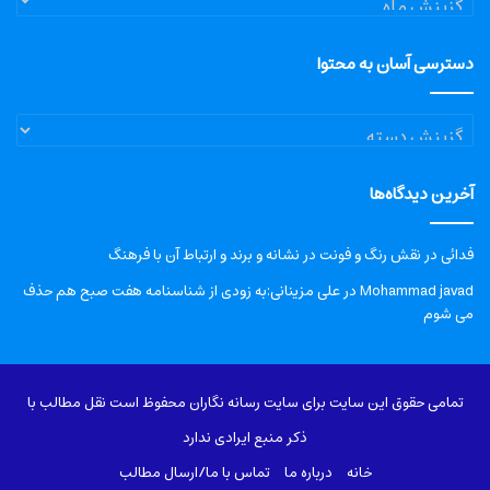
دسترسی آسان به محتوا
دسترسی
آسان
به
آخرین دیدگاه‌ها
محتوا
فدائی
در
نقش رنگ و فونت در نشانه و برند و ارتباط آن با فرهنگ
Mohammad javad
در
علی مزینانی:به زودی از شناسنامه هفت صبح هم حذف
می شوم
تمامی حقوق این سایت برای سایت رسانه نگاران محفوظ است نقل مطالب با
ذکر منبع ایرادی ندارد
خانه
درباره‌ ما
تماس با ما/ارسال مطالب