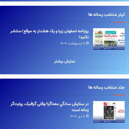
تیتر منتخب رسانه ها
روزنامه اصفهان زیبا و یک هشدار به موقع/منتشر
نکنید!
۱۱ اردیبهشت, ۱۴۰۴
نمایش بیشتر
جلد منتخب رسانه ها
در ستایش سادگیِ معناگرا/وقتی گرافیک، روایت‌گر
زمانه است
۸ دی, ۱۴۰۴