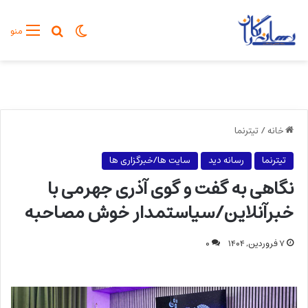
تغییر پوسته
جستجو برا
منو
خانه
/
تیترنما
تیترنما
رسانه دید
سایت ها/خبرگزاری ها
نگاهی به گفت و گوی آذری جهرمی با
خبرآنلاین/سیاستمدار خوش مصاحبه
۷ فروردین, ۱۴۰۴
۰