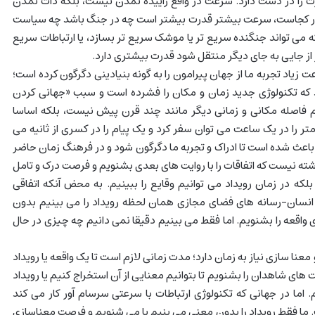
ت را در دست دارد. سرعت در واقع زاییده تمدن نیست، بلکه ذات تمدن
کجاست، سرعت بیشتر قدرت بیشتر است چه در جنگ باشد چه سیاست
ه می تواند جنگنده سریع تر یا موشک سریع تر بسازد، یا ارتباطات سریع
 از جایی به جای دیگر منتقل شود قدرت بیشتری دارد.
 زیاد تجربه ما از جهان پیرامون را به گونه بنیادینی دگرگون کرده است؛
ید که تکنولوژی جدید زمان و مکان را فشرده است و سبب «جهانی کردن
فاصله مکانی و زمانی دیگر مانند چند قرن پیش نیست، بلکه اساسا
متر را در یک ساعت می توان سفر کرد و یک پیام را در کسری از ثانیه می
باعث شده است تا ادراک و تجربه ما دگرگون شود و در فرهنگ زمان حاضر
شته نیست که اتفاقات را با روایت های بعدی بشنویم و فرصت درک و تامل
بلکه در زمان رویداد می توانیم وقایع را ببینیم. به محض آنکه اتفاقی
ا انسان-رسانه های فضای مجازی همان لحظه رویداد را می بینیم بدون
واقعه را بشنویم. اما فقط می بینیم دقیقا نمی دانیم چه چیزی در حال
معنا سازی نیاز به زمان دارد؛ مدت زمانی لازم است تا یک واقعه یا رویداد
ت های شاهدان را بشنویم تا بتوانیم معنایی از آن استخراج کنیم یا رویداد
. اما در جهانی که تکنولوژی ارتباطات با سرعتی سرسام آور کار می کند
 فقط رویداد را بدون معنی می بنیم یا می شنویم و فرصت معناسازی