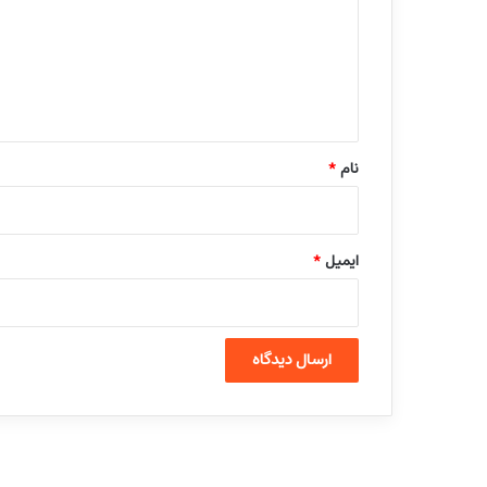
گ
ا
ه
*
نام
*
ایمیل
*