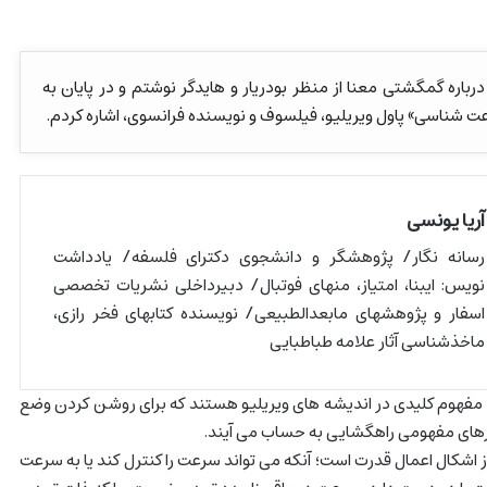
باره گمگشتی معنا از منظر بودریار و هایدگر نوشتم و در پایان به
شناسی» پاول ویریلیو، فیلسوف و نویسنده فرانسوی، اشاره کردم.
آریا یونسی
رسانه نگار/ پژوهشگر و دانشجوی دکترای فلسفه/ یادداشت
نویس: ایبنا، امتیاز، منهای فوتبال/ دبیرداخلی نشریات تخصصی
اسفار و پژوهشهای مابعدالطبیعی/ نویسنده کتابهای فخر رازی،
ماخذشناسی آثار علامه طباطبایی
هوم کلیدی در اندیشه های ویریلیو هستند که برای روشن کردن وضع
ارهای مفهومی راهگشایی به حساب می آیند.
ز اشکال اعمال قدرت است؛ آنکه می تواند سرعت را کنترل کند یا به سرعت