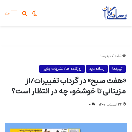
تغییر پوسته
جستجو برا
منو
خانه
/
تیترنما
تیترنما
رسانه دید
روزنامه ها/نشریات چاپی
«هفت صبح» در گرداب تغییرات/از
مزینانی تا خوشخو، چه در انتظار است؟
۲۴ اسفند, ۱۴۰۳
۰