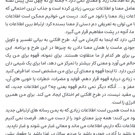
م که اطلاعات زیاد و معنای کمی دارد.» جمله ای که چهل سال پیش گفته
تعامل معنا و اطلاعات بررسی زیادی کرده است و جذاب ترین احتمالی که
عات زیاد معنا را نابود می کند. درست می خوانیم ممکن است اطلاعات
لتا می توان به تعریفی دم دستی از معنا بسنده کرد: ارتباط بین اطلاعات با
ما، آنچه در پشت مفاهیم قرار می گیرد.
ی دارد که اینجا به کارمان می آید. طرح افکنی به بیانی تفسیر و تاویل
جودی ماست یا همان معنا دادن به چیزها در این طرح و برنامه. این
برای هر کدام از ما متفاوت هستند. برای نمونه، قهوه برای من یک
لم می آورد و معنی کار بیشتر با تمرکز می دهد، اما برای یک شیمی دان
ین دارد. تا اینجا قهوه و معنای آن برای من مشخص است. اما فرض کنید
زیادی درباره قهوه قرار دهم، فواید و مضرات، خطرات یا خوبی های آن،
مغز و … آنگاه دیگر نمی دانم قهوه یعنی چه؟ این اطلاعات جدید، که
مفید نیست، در طرح افکنی ام اختلال ایجاد می کند. برای من همین
نرژی زا است.
مده است همین است: اطلاعات زیادی که به یمن رسانه های ارتباطی جدید
ود می کنند؛ همه چیز معنای خود را از دست می دهد. فرصت نمی کنیم
اعات نگه داریم، اطلاعات می ماند و معانی غبار می شوند و غبار ناپدید.
باشد یا آزادی، خودرو باشد یا مردم سالاری، غذا باشد یا حقوق بشر،