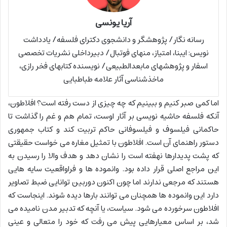
آریا یونسی
رسانه نگار/ پژوهشگر و دانشجوی دکترای فلسفه/ یادداشت
نویس: ایبنا، امتیاز، منهای فوتبال/ دبیرداخلی نشریات تخصصی
اسفار و پژوهشهای مابعدالطبیعی/ نویسنده کتابهای فخر رازی،
ماخذشناسی آثار علامه طباطبایی
اما کمی صبر کنیم و ببینیم که چه چیزی از دست رفته است؟ افلاطون،
آنکه فلسفه حاشیه نویسی بر آثار اوست، تمام هم و غم را گذاشت تا
حاکمانی فیلسوف و فیلسوفانی حاکم تربیت کند و کتاب جمهوری
دستور راهنمای آن است. افلاطون با تمثیل مغاره می خواست حقیقتی
که پشت پدیدارها نهفته است را نشان دهد و هدف والا را رسیدن به
این مراجع اصلی قرار داده بود. وانموده ها و فراواقعیت سایه هایی
هستند که مرجعی ندارند اما چون اکنون دوربین توانایی ضبط تصاویر
دارد این وانموده ها همچنان می توانند بارها دیده شوند. اینجاست که
افلاطون سرخورده می شود. سیاست، یا آنچه که تدبیر مدن نامیده می
شد، بر اساس معیارهایی پیش می رفت که خود را متعالی و عینی