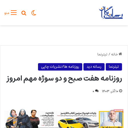
تغییر پوسته
جستجو برا
منو
خانه
/
تیترنما
تیترنما
رسانه دید
روزنامه ها/نشریات چاپی
روزنامه هفت صبح و دو سوژه مهم امروز
۱۰ آذر, ۱۴۰۳
۰