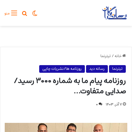
تغییر پوسته
جستجو برا
منو
خانه
/
تیترنما
تیترنما
رسانه دید
روزنامه ها/نشریات چاپی
روزنامه پیام ما به شماره ۳۰۰۰ رسید/
صدایی متفاوت…
۷ آذر, ۱۴۰۳
۰