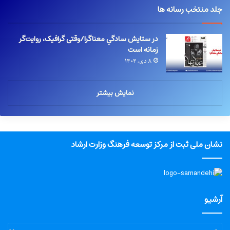
جلد منتخب رسانه ها
در ستایش سادگیِ معناگرا/وقتی گرافیک، روایت‌گر
زمانه است
۸ دی, ۱۴۰۴
نمایش بیشتر
نشان ملی ثبت از مرکز توسعه فرهنگ وزارت ارشاد
آرشیو
آرشیو