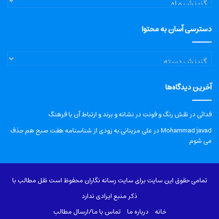
دسترسی آسان به محتوا
دسترسی
آسان
به
آخرین دیدگاه‌ها
محتوا
فدائی
در
نقش رنگ و فونت در نشانه و برند و ارتباط آن با فرهنگ
Mohammad javad
در
علی مزینانی:به زودی از شناسنامه هفت صبح هم حذف
می شوم
تمامی حقوق این سایت برای سایت رسانه نگاران محفوظ است نقل مطالب با
ذکر منبع ایرادی ندارد
خانه
درباره‌ ما
تماس با ما/ارسال مطالب