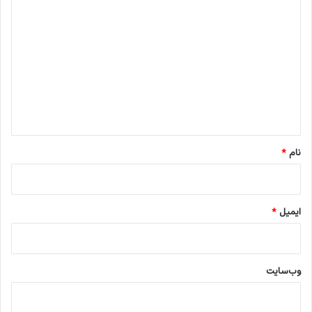
د
ی
د
گ
ا
ه
*
نام
*
ایمیل
*
وب‌سایت