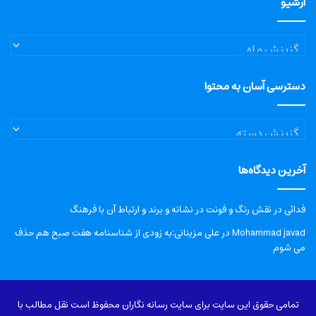
آرشیو
آرشیو
دسترسی آسان به محتوا
دسترسی
آسان
به
آخرین دیدگاه‌ها
محتوا
فدائی
در
نقش رنگ و فونت در نشانه و برند و ارتباط آن با فرهنگ
Mohammad javad
در
علی مزینانی:به زودی از شناسنامه هفت صبح هم حذف
می شوم
تمامی حقوق این سایت برای سایت رسانه نگاران محفوظ است نقل مطالب با