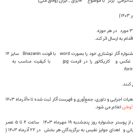
علاقمندان به شرکت در جشنواره آثار نوشتاری خود را بصورت word با فونت Bnazanin سایز ۱۴
بصورت فایل PDF و عکس و کاریکاتور را در فرمت jpg با کیفیت مناسب به
fori
آثار پس از دریافت، از سوی هیات اجرایی و داوری، جمع‌آوری و فهرست آثار ثبت شده تا ۱۰آذرماه ۱۴۰۳
وطن
اعلام می شود.
مراسم افتتاحیه و رونمایی از پوستر جشنواره روز پنجشنبه ۱۹ مهرماه ۱۴۰۳ ساعت ۴ تا ۵ عصر
رستوران “ریف” و آیین پایانی و اهدای جوایز نفیس به برگزیدگان هر بخش در ۲۲ آذرماه ۱۴۰۳ (