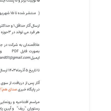
۵
توییت برتر و ۵ پست اینستاگرامی برتر با موضوع #برای _ ایران (وفاق ملی)
( منتشر شده تا ۱۵ شهریور ۱۴۰۳)
ارسال آثار حداقل ۱ و حداکثر۳ مورد در هر حوزه.
هر فرد می تواند در ۳حوزه اقدام به ارسال اثر کند.
ایمیل:
ran851@gmail.com
تا تاریخ ۵ آذرماه۱۴۰۳ ارسال کنند.
در پایگاه خبری
صدای هم