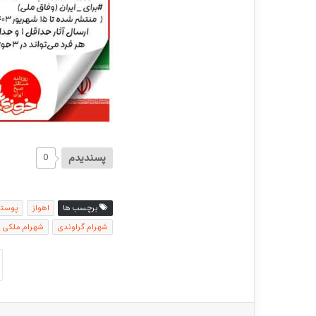
پسندیدم
0
برچسب ها
اهواز
پوستر
شهرام گراوندی
شهرام ملکی ن