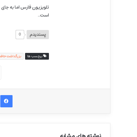
تلویزیون فارس اما به جای ن
است..
پسندیدم
0
برچسب ها
بزرگداشت حاف
ف
نوشته های مشابه