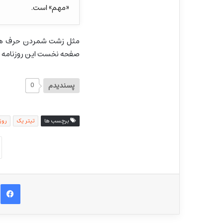
«مهم» است.
مثل زشت شمردن حرف های 
صفحه نخست این روزنامه 
پسندیدم
0
برچسب ها
تیتر یک
روز
ف