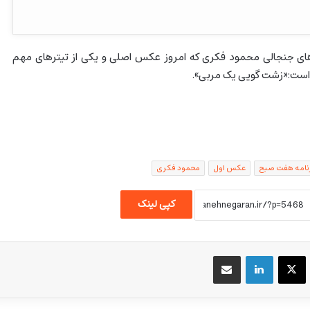
جنجالی محمود فکری که امروز عکس اصلی و یکی از تیترهای مهم
است:«زشت گویی یک مربی».
نامه هفت صبح
عکس اول
محمود فکری
کپی لینک
یسبوک
X
لینکداین
اشتراک گذاری با ایمیل