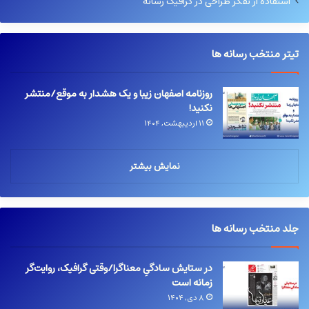
استفاده از تفکر طراحی در گرافیک رسانه
تیتر منتخب رسانه ها
روزنامه اصفهان زیبا و یک هشدار به موقع/منتشر
نکنید!
۱۱ اردیبهشت, ۱۴۰۴
نمایش بیشتر
جلد منتخب رسانه ها
در ستایش سادگیِ معناگرا/وقتی گرافیک، روایت‌گر
زمانه است
۸ دی, ۱۴۰۴